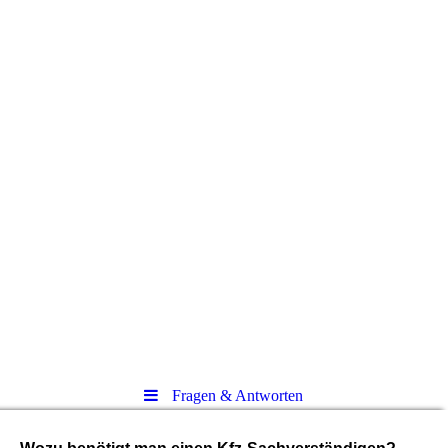
Kfz-
Sachverständige
nbüro May
Der Gutachter für Kfz-Schäden &
Bewertungen
Fragen & Antworten